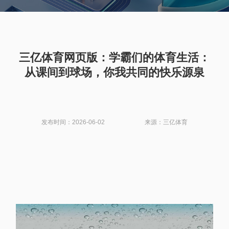
三亿体育网页版：学霸们的体育生活：
从课间到球场，你我共同的快乐源泉
发布时间：2026-06-02
来源：三亿体育